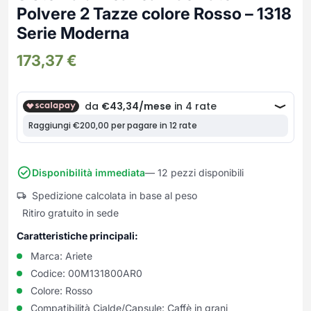
Frullatori
Polvere 2 Tazze colore Rosso – 1318
Lampade da parete
Mobili Ingresso
Grattugie elettriche
TAVOLI USATI
TAVOLINI USATI
Serie Moderna
Lampade da tavolo
Mobili Multiuso
Macchine caffe e capsule
Lampade da terra
Multiuso e Scarpiere
173,37
€
Pulizia Casa
Scarpiere
Robot Da Cucina
Sbattitori
SOGGIORNO
UFFICIO
Spremiagrumi e Centrifughe
Complementi Soggiorno
Banconi Reception
Stiro
Divani e Poltrone
Cucitrici e accessori
Tostapane
Sedie e Sgabelli
Mobili per ufficio
Tritacarne
Disponibilità immediata
— 12 pezzi disponibili
Soggiorni e Pareti
Moduli per ufficio
Tritaverdure elettrici
Tavoli e Tavolini
Poltrone Barber Shop
Spedizione calcolata in base al peso
Utensili da cucina
Scrivanie
Ritiro gratuito in sede
Yogurtiere
Sedie per ufficio
Caratteristiche principali:
Marca:
Ariete
Codice:
00M131800AR0
Colore:
Rosso
Compatibilità Cialde/Capsule:
Caffè in grani