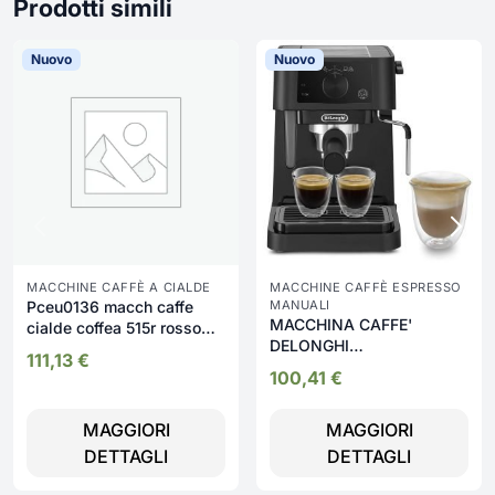
Prodotti simili
Nuovo
Nuovo
MACCHINE CAFFÈ A CIALDE
MACCHINE CAFFÈ ESPRESSO
Pceu0136 macch caffe
MANUALI
MACCHINA CAFFE'
cialde coffea 515r rosso
DELONGHI
1400 w
111,13
€
POLVERE/CIALDE NERA -
100,41
€
EC235.BK
MAGGIORI
MAGGIORI
DETTAGLI
DETTAGLI