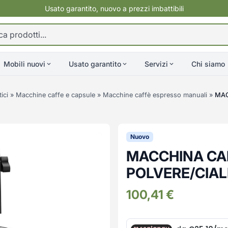
Usato garantito, nuovo a prezzi imbattibili
Mobili nuovi
Usato garantito
Servizi
Chi siamo
ici
»
Macchine caffe e capsule
»
Macchine caffè espresso manuali
»
MAC
Nuovo
MACCHINA CA
POLVERE/CIAL
100,41
€