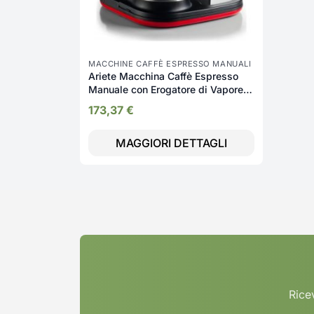
MACCHINE CAFFÈ ESPRESSO MANUALI
Ariete Macchina Caffè Espresso
Manuale con Erogatore di Vapore
Sistema di ricarica Macinato in
173,37
€
Polvere 2 Tazze colore Rosso -
1318 Serie Moderna
MAGGIORI DETTAGLI
Ricev