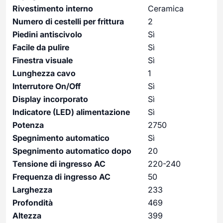
Rivestimento interno
Ceramica
Numero di cestelli per frittura
2
Piedini antiscivolo
Sì
Facile da pulire
Sì
Finestra visuale
Sì
Lunghezza cavo
1
Interrutore On/Off
Sì
Display incorporato
Sì
Indicatore (LED) alimentazione
Sì
Potenza
2750
Spegnimento automatico
Sì
Spegnimento automatico dopo
20
Tensione di ingresso AC
220-240
Frequenza di ingresso AC
50
Larghezza
233
Profondità
469
Altezza
399