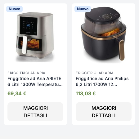
Nuovo
Nuovo
FRIGGITRICI AD ARIA
FRIGGITRICI AD ARIA
Friggitrice ad Aria ARIETE
Friggitrice ad Aria Philips
6 Litri 1300W Temperatura
6,2 Litri 1700W 12
massima 200° colore
Programmi Display LED
69,34
€
113,08
€
Bianco - 4626 Airy Fryer
serie 3000 - NA332/00
MAGGIORI
MAGGIORI
DETTAGLI
DETTAGLI