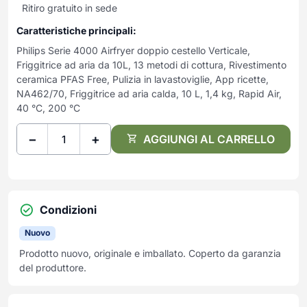
Frullatori
Ritiro gratuito in sede
Lampade da parete
Mobili Ingresso
Grattugie elettriche
TAVOLI USATI
TAVOLINI USATI
Caratteristiche principali:
Lampade da tavolo
Mobili Multiuso
Macchine caffe e capsule
Philips Serie 4000 Airfryer doppio cestello Verticale,
Lampade da terra
Multiuso e Scarpiere
Pulizia Casa
Friggitrice ad aria da 10L, 13 metodi di cottura, Rivestimento
Scarpiere
Robot Da Cucina
ceramica PFAS Free, Pulizia in lavastoviglie, App ricette,
NA462/70, Friggitrice ad aria calda, 10 L, 1,4 kg, Rapid Air,
Sbattitori
SOGGIORNO
UFFICIO
40 °C, 200 °C
Spremiagrumi e Centrifughe
Complementi Soggiorno
Banconi Reception
Stiro
Divani e Poltrone
Cucitrici e accessori
−
+
AGGIUNGI AL CARRELLO
Tostapane
Sedie e Sgabelli
Mobili per ufficio
Tritacarne
Soggiorni e Pareti
Moduli per ufficio
Tritaverdure elettrici
Tavoli e Tavolini
Poltrone Barber Shop
Utensili da cucina
Condizioni
Scrivanie
Yogurtiere
Sedie per ufficio
Nuovo
Prodotto nuovo, originale e imballato. Coperto da garanzia
del produttore.