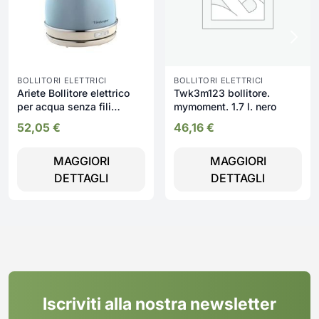
BOLLITORI ELETTRICI
BOLLITORI ELETTRICI
Ariete Bollitore elettrico
Twk3m123 bollitore.
per acqua senza fili
mymoment. 1.7 l. nero
cordless Capacità in litri
52,05
€
46,16
€
1,7 Potenza 2000 Watt
colore Blu - Vintage -
MAGGIORI
MAGGIORI
2877/05
DETTAGLI
DETTAGLI
Iscriviti alla nostra newsletter