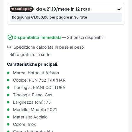
Frullatori
Lampade da parete
Mobili Ingresso
Grattugie elettriche
TAVOLI USATI
TAVOLINI USATI
Lampade da tavolo
Mobili Multiuso
Macchine caffe e capsule
Lampade da terra
Multiuso e Scarpiere
Pulizia Casa
Scarpiere
Robot Da Cucina
Disponibilità immediata
— 36 pezzi disponibili
Sbattitori
SOGGIORNO
UFFICIO
Spedizione calcolata in base al peso
Spremiagrumi e Centrifughe
Complementi Soggiorno
Banconi Reception
Ritiro gratuito in sede
Stiro
Divani e Poltrone
Cucitrici e accessori
Caratteristiche principali:
Tostapane
Sedie e Sgabelli
Mobili per ufficio
Marca:
Hotpoint Ariston
Tritacarne
Soggiorni e Pareti
Moduli per ufficio
Codice:
PCN 752 T/IX/HAR
Tritaverdure elettrici
Tavoli e Tavolini
Poltrone Barber Shop
Tipologia:
PIANI COTTURA
Utensili da cucina
Scrivanie
Tipologia Piano:
Gas
Yogurtiere
Sedie per ufficio
Larghezza (cm):
75
Modello:
Modello 2021
Materiale:
Acciaio
Colore:
Inox
Cappa Integrata:
No