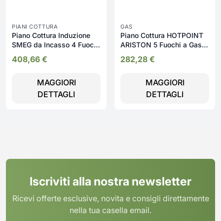
PIANI COTTURA
GAS
Piano Cottura Induzione
Piano Cottura HOTPOINT
SMEG da Incasso 4 Fuochi
ARISTON 5 Fuochi a Gas
Larghezza 75 cm in
75 cm - PCN750TAVR
408,66
€
282,28
€
Vetroceramica -
SI1B2742D
MAGGIORI
MAGGIORI
DETTAGLI
DETTAGLI
Iscriviti alla nostra newsletter
Ricevi offerte esclusive, novita e consigli direttamente
nella tua casella email.