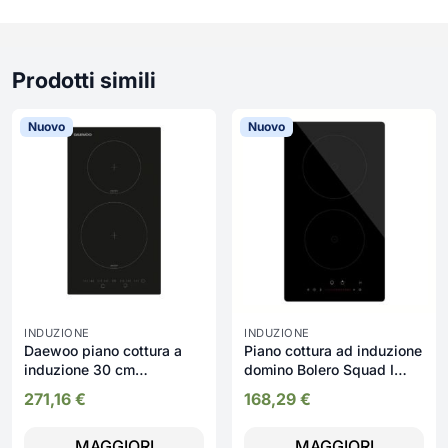
Prodotti simili
Nuovo
Nuovo
INDUZIONE
INDUZIONE
Daewoo piano cottura a
Piano cottura ad induzione
induzione 30 cm
domino Bolero Squad I
H3IT25L1IT con 2 zone di
2100 29 cm. 2 zone di
271,16
€
168,29
€
cottura nero
cottura con 9 livelli di
potenza
MAGGIORI
MAGGIORI