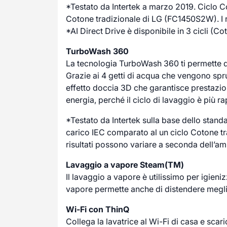
*Testato da Intertek a marzo 2019. Ciclo Co
Cotone tradizionale di LG (FC1450S2W). I r
*AI Direct Drive è disponibile in 3 cicli (Co
TurboWash 360
La tecnologia TurboWash 360 ti permette di l
Grazie ai 4 getti di acqua che vengono spruz
effetto doccia 3D che garantisce prestazi
energia, perché il ciclo di lavaggio è più r
*Testato da Intertek sulla base dello stan
carico IEC comparato al un ciclo Cotone
risultati possono variare a seconda dell’am
Lavaggio a vapore Steam(TM)
Il lavaggio a vapore è utilissimo per igienizz
vapore permette anche di distendere meglio 
Wi-Fi con ThinQ
Collega la lavatrice al Wi-Fi di casa e sca