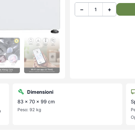
−
+
Dimensioni
83 × 70 × 99 cm
S
Peso: 92 kg
Pe
a
Op