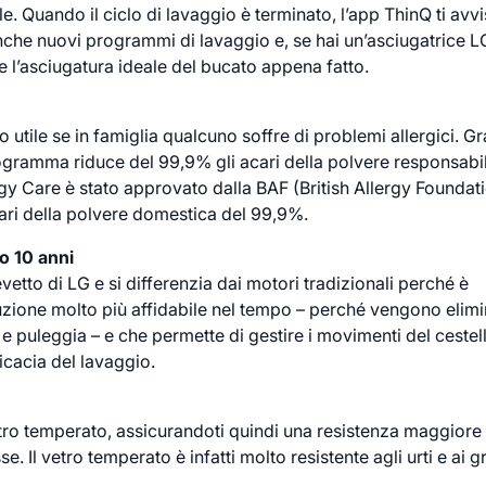
e. Quando il ciclo di lavaggio è terminato, l’app ThinQ ti avv
che nuovi programmi di lavaggio e, se hai un’asciugatrice L
l’asciugatura ideale del bucato appena fatto.
utile se in famiglia qualcuno soffre di problemi allergici. Gr
ogramma riduce del 99,9% gli acari della polvere responsabil
lergy Care è stato approvato dalla BAF (British Allergy Foundat
acari della polvere domestica del 99,9%.
o 10 anni
vetto di LG e si differenzia dai motori tradizionali perché è
uzione molto più affidabile nel tempo – perché vengono elimi
 puleggia – e che permette di gestire i movimenti del cestel
icacia del lavaggio.
vetro temperato, assicurandoti quindi una resistenza maggiore
 Il vetro temperato è infatti molto resistente agli urti e ai gr