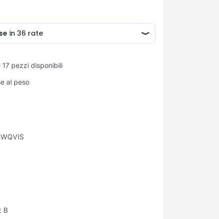
17 pezzi disponibili
se al peso
BWQVIS
a:
B