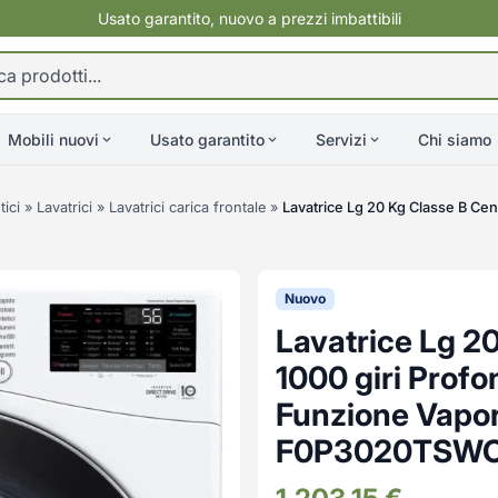
Usato garantito, nuovo a prezzi imbattibili
Mobili nuovi
Usato garantito
Servizi
Chi siamo
ici
»
Lavatrici
»
Lavatrici carica frontale
»
Lavatrice Lg 20 Kg Classe B Cen
Nuovo
Lavatrice Lg 2
1000 giri Profo
Funzione Vapor
F0P3020TSW