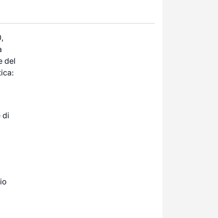
,
a
e del
ica:
 di
io