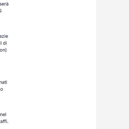
iserà
G
azie
i di
ion)
nati
lo
 nel
affi.