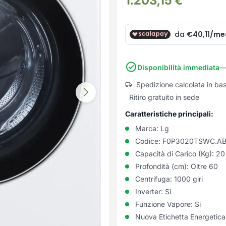
1.203,15
€
Disponibilità immediata
— 
Spedizione calcolata in ba
Ritiro gratuito in sede
Caratteristiche principali:
Marca:
Lg
Codice:
F0P3020TSWC.A
Capacità di Carico (Kg):
20
Profondità (cm):
Oltre 60
Centrifuga:
1000 giri
Inverter:
Si
Funzione Vapore:
Si
Nuova Etichetta Energetic