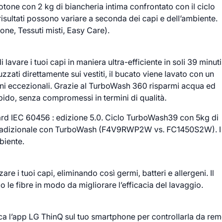
tone con 2 kg di biancheria intima confrontato con il ciclo
isultati possono variare a seconda dei capi e dell’ambiente.
tone, Tessuti misti, Easy Care).
avare i tuoi capi in maniera ultra-efficiente in soli 39 minuti
zati direttamente sui vestiti, il bucato viene lavato con un
oni eccezionali. Grazie al TurboWash 360 risparmi acqua ed
apido, senza compromessi in termini di qualità.
dard IEC 60456 : edizione 5.0. Ciclo TurboWash39 con 5kg di
 tradizionale con TurboWash (F4V9RWP2W vs. FC1450S2W). I
biente.
are i tuoi capi, eliminando così germi, batteri e allergeni. Il
le fibre in modo da migliorare l’efficacia del lavaggio.
rica l’app LG ThinQ sul tuo smartphone per controllarla da re