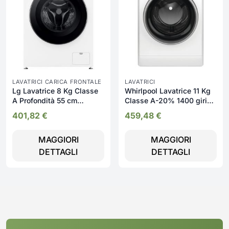
LAVATRICI CARICA FRONTALE
LAVATRICI
Lg Lavatrice 8 Kg Classe
Whirlpool Lavatrice 11 Kg
A Profondità 55 cm
Classe A-20% 1400 giri
Centrifuga 1400 giri
Inverter Vapore - FFB 1148
401,82
€
459,48
€
Inverter Vapore Wi-Fi
BSV IT
Allergy Care colore Bianco
MAGGIORI
MAGGIORI
- F4NX1008NWK
DETTAGLI
DETTAGLI