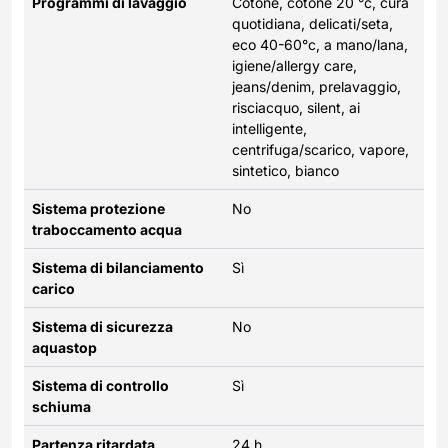
Programmi di lavaggio
Cotone, cotone 20 °c, cura
quotidiana, delicati/seta,
eco 40-60°c, a mano/lana,
igiene/allergy care,
jeans/denim, prelavaggio,
risciacquo, silent, ai
intelligente,
centrifuga/scarico, vapore,
sintetico, bianco
Sistema protezione
No
traboccamento acqua
Sistema di bilanciamento
Sì
carico
Sistema di sicurezza
No
aquastop
Sistema di controllo
Sì
schiuma
Partenza ritardata
24 h