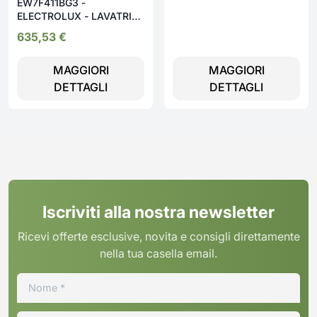
EW7F411BG3 -
EnergySpin colore Bianco -
ELECTROLUX - LAVATRICE
BMWSU4721A
CF 11KG 1400G A-30%
635,53
€
INV VAP GRUPPI
MAGGIORI
MAGGIORI
DETTAGLI
DETTAGLI
Iscriviti alla nostra newsletter
Ricevi offerte esclusive, novita e consigli direttamente
nella tua casella email.