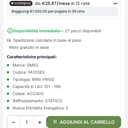
Frullatori
Lampade da parete
Mobili Ingresso
Grattugie elettriche
TAVOLI USATI
TAVOLINI USATI
Lampade da tavolo
Mobili Multiuso
Macchine caffe e capsule
Lampade da terra
Multiuso e Scarpiere
Pulizia Casa
Scarpiere
Disponibilità immediata
— 27 pezzi disponibili
Robot Da Cucina
Sbattitori
Spedizione calcolata in base al peso
SOGGIORNO
UFFICIO
Ritiro gratuito in sede
Spremiagrumi e Centrifughe
Complementi Soggiorno
Banconi Reception
Stiro
Divani e Poltrone
Cucitrici e accessori
Caratteristiche principali:
Tostapane
Sedie e Sgabelli
Mobili per ufficio
Marca:
SMEG
Tritacarne
Soggiorni e Pareti
Moduli per ufficio
Codice:
FA120ES
Tritaverdure elettrici
Tipologia:
MINI FRIGO
Tavoli e Tavolini
Poltrone Barber Shop
Utensili da cucina
Capacità in Litri:
101 - 199
Scrivanie
Colore:
ACCIAIO
Yogurtiere
Sedie per ufficio
Raffreddamento:
STATICO
Nuova Etichetta Energetica:
E
−
+
AGGIUNGI AL CARRELLO