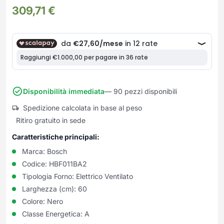
Frullatori
309,71
€
Lampade da parete
Mobili Ingresso
Grattugie elettriche
TAVOLI USATI
TAVOLINI USATI
Lampade da tavolo
Mobili Multiuso
Macchine caffe e capsule
Lampade da terra
Multiuso e Scarpiere
Pulizia Casa
Scarpiere
Robot Da Cucina
Sbattitori
SOGGIORNO
UFFICIO
Spremiagrumi e Centrifughe
Complementi Soggiorno
Banconi Reception
Disponibilità immediata
— 90 pezzi disponibili
Stiro
Divani e Poltrone
Cucitrici e accessori
Spedizione calcolata in base al peso
Tostapane
Sedie e Sgabelli
Mobili per ufficio
Ritiro gratuito in sede
Tritacarne
Soggiorni e Pareti
Moduli per ufficio
Caratteristiche principali:
Tritaverdure elettrici
Tavoli e Tavolini
Poltrone Barber Shop
Utensili da cucina
Marca:
Bosch
Scrivanie
Codice:
HBF011BA2
Yogurtiere
Sedie per ufficio
Tipologia Forno:
Elettrico Ventilato
Larghezza (cm):
60
Colore:
Nero
Classe Energetica:
A