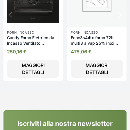
FORNI INCASSO
FORNI INCASSO
Candy Forno Elettrico da
Ecoc3s44tx forno 72lt
Incasso Ventilato
multi8 a vap 25% inox
Multifunzione con Grill
display
250,16
€
475,06
€
Cottura a Vapore 65 Litri
60 cm Classe A+ colore
MAGGIORI
MAGGIORI
Inox - FMCIDC X605/CA
Idea
DETTAGLI
DETTAGLI
Iscriviti alla nostra newsletter