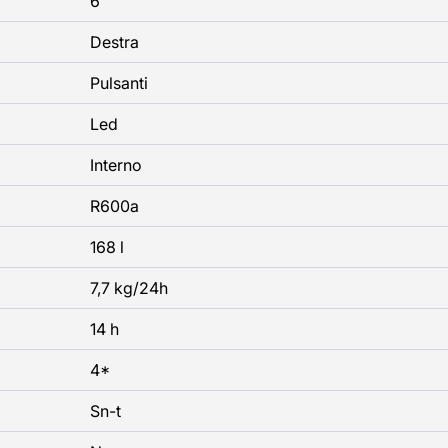
6
Destra
Pulsanti
Led
Interno
R600a
168 l
7,7 kg/24h
14 h
4*
Sn-t