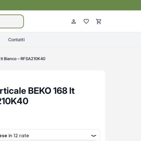
Contatti
 lt Bianco – RFSA210K40
ticale BEKO 168 lt
210K40