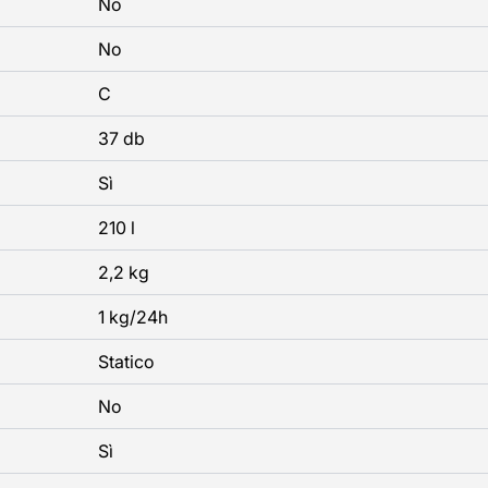
No
No
C
37 db
Sì
210 l
2,2 kg
1 kg/24h
Statico
No
Sì