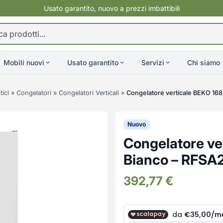
Usato garantito, nuovo a prezzi imbattibili
Mobili nuovi
Usato garantito
Servizi
Chi siamo
ici
»
Congelatori
»
Congelatori Verticali
»
Congelatore verticale BEKO 168
Nuovo
Congelatore ver
Bianco – RFSA
392,77
€