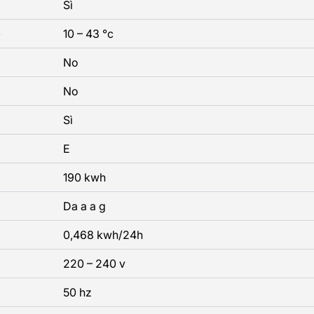
Sì
o
10 – 43 °c
No
No
Sì
E
190 kwh
Da a a g
0,468 kwh/24h
220 – 240 v
50 hz