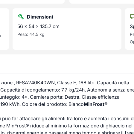
Dimensioni
56 × 54 × 135.7 cm
S
Peso: 44.5 kg
Pe
a
Op
lazione , RFSA240K40WN, Classe E, 168 litri. Capacità netta
T, Capacità di congelamento: 7,7 kg/24h, Autonomia senza en
Punteggio: 4*. Cerniera porta: Destra. Classe efficienza
 190 kWh. Colore del prodotto: Bianco
MinFrost®
ici può far attaccare gli alimenti tra loro e aumenta i consumi d
ne MinFrost® riduce al minimo la formazione di ghiaccio nel
lio, risparmi energia e passerai meno tempo a sbrinare il free