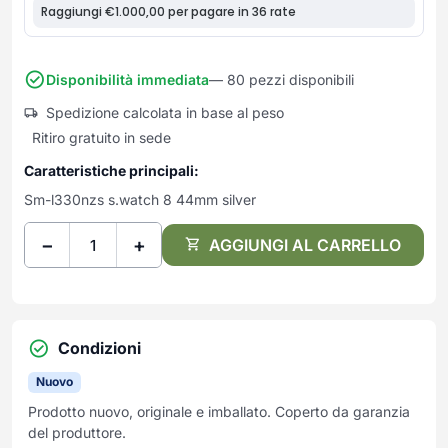
Frullatori
Lampade da parete
Mobili Ingresso
Grattugie elettriche
TAVOLI USATI
TAVOLINI USATI
Lampade da tavolo
Mobili Multiuso
Macchine caffe e capsule
Lampade da terra
Multiuso e Scarpiere
Disponibilità immediata
— 80 pezzi disponibili
Pulizia Casa
Scarpiere
Robot Da Cucina
Spedizione calcolata in base al peso
Ritiro gratuito in sede
Sbattitori
SOGGIORNO
UFFICIO
Spremiagrumi e Centrifughe
Caratteristiche principali:
Complementi Soggiorno
Banconi Reception
Stiro
Divani e Poltrone
Cucitrici e accessori
Sm-l330nzs s.watch 8 44mm silver
Tostapane
Sedie e Sgabelli
Mobili per ufficio
−
+
AGGIUNGI AL CARRELLO
Tritacarne
Soggiorni e Pareti
Moduli per ufficio
Tritaverdure elettrici
Tavoli e Tavolini
Poltrone Barber Shop
Utensili da cucina
Scrivanie
Yogurtiere
Sedie per ufficio
Condizioni
Nuovo
Prodotto nuovo, originale e imballato. Coperto da garanzia
del produttore.