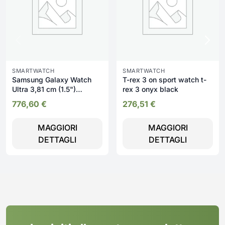
SMARTWATCH
SMARTWATCH
Samsung Galaxy Watch
T-rex 3 on sport watch t-
Ultra 3,81 cm (1.5")
rex 3 onyx black
AMOLED 47 mm Digitale
776,60
€
276,51
€
480 x 480 Pixel Touch
screen 4G Argento, Titanio
MAGGIORI
MAGGIORI
Wi-Fi GPS (satellitare)
DETTAGLI
DETTAGLI