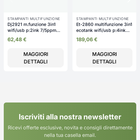
STAMPANTI MULTIFUNZIONE
STAMPANTI MULTIFUNZIONE
Dj2921 m.funzione 3in1
Et-2860 multifunzione 3in1
wifi/usb p:2ink 7/5ppm
ecotank wifi/usb p:4ink
c:308
5760x1
62,48
€
189,06
€
MAGGIORI
MAGGIORI
DETTAGLI
DETTAGLI
Iscriviti alla nostra newsletter
Ricevi offerte esclusive, novita e consigli direttamente
nella tua casella email.