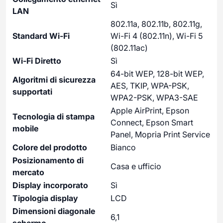
Sì
LAN
802.11a, 802.11b, 802.11g,
Standard Wi-Fi
Wi-Fi 4 (802.11n), Wi-Fi 5
(802.11ac)
Wi-Fi Diretto
Sì
64-bit WEP, 128-bit WEP,
Algoritmi di sicurezza
AES, TKIP, WPA-PSK,
supportati
WPA2-PSK, WPA3-SAE
Apple AirPrint, Epson
Tecnologia di stampa
Connect, Epson Smart
mobile
Panel, Mopria Print Service
Colore del prodotto
Bianco
Posizionamento di
Casa e ufficio
mercato
Display incorporato
Sì
Tipologia display
LCD
Dimensioni diagonale
6,1
schermo