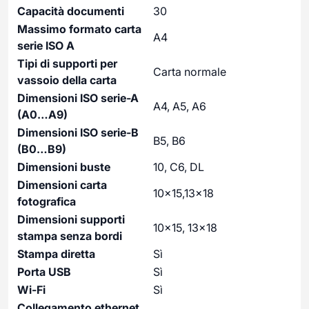
Capacità documenti
30
Massimo formato carta
A4
serie ISO A
Tipi di supporti per
Carta normale
vassoio della carta
Dimensioni ISO serie-A
A4, A5, A6
(A0…A9)
Dimensioni ISO serie-B
B5, B6
(B0…B9)
Dimensioni buste
10, C6, DL
Dimensioni carta
10×15,13×18
fotografica
Dimensioni supporti
10×15, 13×18
stampa senza bordi
Stampa diretta
Sì
Porta USB
Sì
Wi-Fi
Sì
Collegamento ethernet