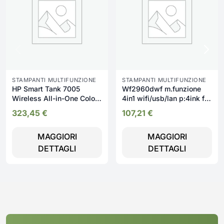
STAMPANTI MULTIFUNZIONE
STAMPANTI MULTIFUNZIONE
HP Smart Tank 7005
Wf2960dwf m.funzione
Wireless All-in-One Colore
4in1 wifi/usb/lan p:4ink f/r
Stampante, Stampa
14/7ppm a
323,45
€
107,21
€
fronte/retro; fotocopiatrice,
scanner
MAGGIORI
MAGGIORI
DETTAGLI
DETTAGLI