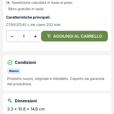
Frullatori
Spedizione calcolata in base al peso
Lampade da parete
Mobili Ingresso
Grattugie elettriche
Ritiro gratuito in sede
TAVOLI USATI
TAVOLINI USATI
Lampade da tavolo
Mobili Multiuso
Macchine caffe e capsule
Caratteristiche principali:
Lampade da terra
Multiuso e Scarpiere
Pulizia Casa
C13t02f240 c.ink ciano 202 kiwi
Scarpiere
Robot Da Cucina
−
+
Sbattitori
AGGIUNGI AL CARRELLO
SOGGIORNO
UFFICIO
Spremiagrumi e Centrifughe
Complementi Soggiorno
Banconi Reception
Stiro
Divani e Poltrone
Cucitrici e accessori
Tostapane
Sedie e Sgabelli
Mobili per ufficio
Condizioni
Tritacarne
Soggiorni e Pareti
Moduli per ufficio
Tritaverdure elettrici
Tavoli e Tavolini
Poltrone Barber Shop
Nuovo
Utensili da cucina
Scrivanie
Prodotto nuovo, originale e imballato. Coperto da garanzia
Yogurtiere
del produttore.
Sedie per ufficio
Dimensioni
3.3 × 10.6 × 14.6 cm