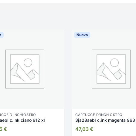
o
Nuovo
UCCE D'INCHIOSTRO
CARTUCCE D'INCHIOSTRO
3yl81aebl c.ink ciano 912 xl
3ja28aebl c.ink magenta 963
85
€
47,03
€