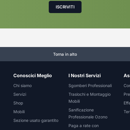
Torna in alto
Conoscici Meglio
I Nostri Servizi
As
Chi siamo
Sgomberi Professionali
Con
Servizi
Traslochi e Montaggio
Pre
Mobili
Shop
Eff
Sanificazione
Mobili
Ter
Professionale Ozono
Sezione usato garantito
Paga a rate con