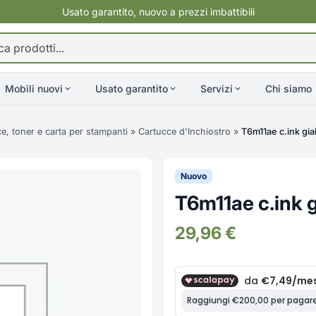
Usato garantito, nuovo a prezzi imbattibili
Mobili nuovi
Usato garantito
Servizi
Chi siamo
e, toner e carta per stampanti
»
Cartucce d'Inchiostro
»
T6m11ae c.ink gia
Nuovo
T6m11ae c.ink g
29,96
€