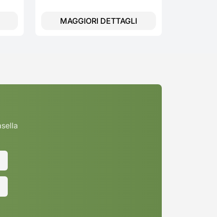
MAGGIORI DETTAGLI
MAGG
asella