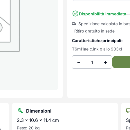
Disponibilità immediata
— 
Spedizione calcolata in ba
Ritiro gratuito in sede
Caratteristiche principali:
T6m11ae c.ink giallo 903xl
−
+
Dimensioni
2.3 × 10.6 × 11.4 cm
S
Peso: 20 kg
Pe
a