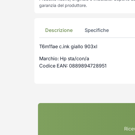
garanzia del produttore.
Descrizione
Specifiche
T6m11ae c.ink giallo 903xl
Marchio: Hp sta/con/a
Codice EAN: 0889894728951
Ricev