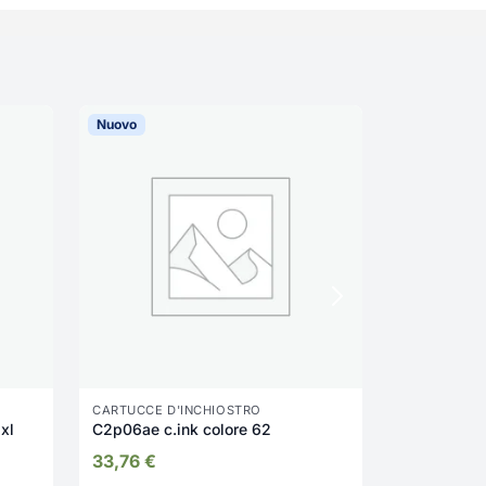
Nuovo
Nuovo
CARTUCCE D'INCHIOSTRO
CARTUCCE D
 xl
C2p06ae c.ink colore 62
N9k
33,76
€
46,16
€