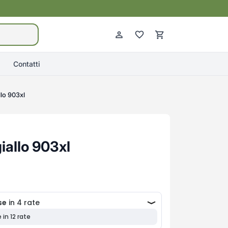
Contatti
llo 903xl
iallo 903xl