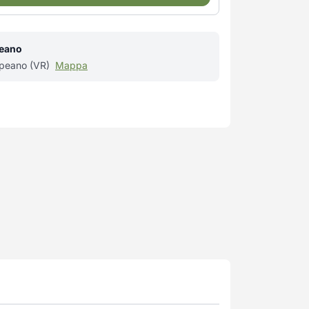
peano
ppeano (VR)
Mappa