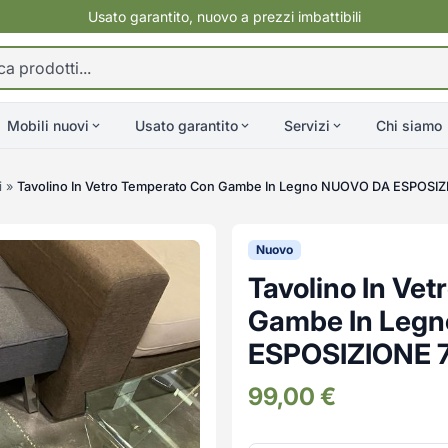
Usato garantito, nuovo a prezzi imbattibili
Mobili nuovi
Usato garantito
Servizi
Chi siamo
i
»
Tavolino In Vetro Temperato Con Gambe In Legno NUOVO DA ESPOSI
Nuovo
Tavolino In Ve
Gambe In Leg
ESPOSIZIONE 
99,00
€