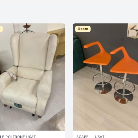
o
Usato
I E POLTRONE USATI
SGABELLI USATI