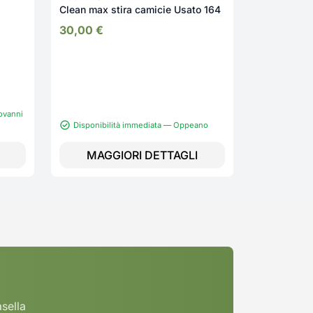
Clean max stira camicie Usato 164
30,00
€
ovanni
Disponibilità immediata — Oppeano
Disponibi
MAGGIORI DETTAGLI
MAGG
asella