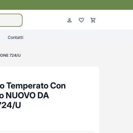
Contatti
ZIONE 724/U
tro Temperato Con
no NUOVO DA
724/U