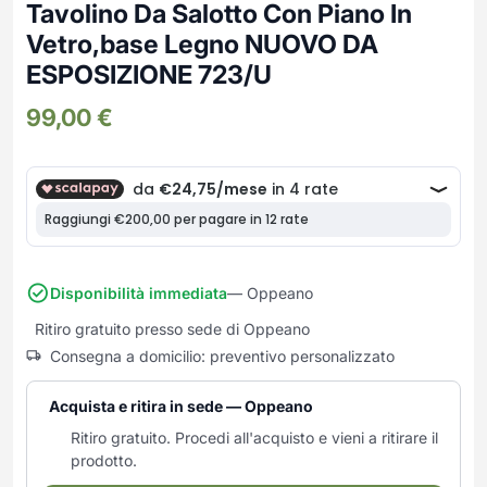
Frullatori
Tavolino Da Salotto Con Piano In
Lampade da parete
Mobili Ingresso
Grattugie elettriche
Vetro,base Legno NUOVO DA
TAVOLI USATI
TAVOLINI USATI
Lampade da tavolo
Mobili Multiuso
Macchine caffe e capsule
ESPOSIZIONE 723/U
Lampade da terra
Multiuso e Scarpiere
Pulizia Casa
Scarpiere
99,00
€
Robot Da Cucina
Sbattitori
SOGGIORNO
UFFICIO
Spremiagrumi e Centrifughe
Complementi Soggiorno
Banconi Reception
Stiro
Divani e Poltrone
Cucitrici e accessori
Tostapane
Sedie e Sgabelli
Mobili per ufficio
Tritacarne
Soggiorni e Pareti
Moduli per ufficio
Disponibilità immediata
— Oppeano
Tritaverdure elettrici
Tavoli e Tavolini
Poltrone Barber Shop
Utensili da cucina
Ritiro gratuito presso sede di Oppeano
Scrivanie
Consegna a domicilio: preventivo personalizzato
Yogurtiere
Sedie per ufficio
Acquista e ritira in sede — Oppeano
Ritiro gratuito. Procedi all'acquisto e vieni a ritirare il
prodotto.