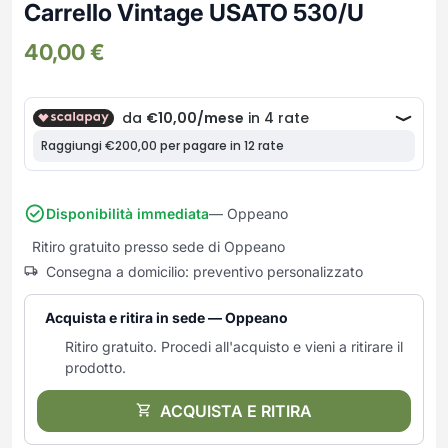
Frullatori
Carrello Vintage USATO 530/U
Lampade da parete
Mobili Ingresso
Grattugie elettriche
TAVOLI USATI
TAVOLINI USATI
40,00
€
Lampade da tavolo
Mobili Multiuso
Macchine caffe e capsule
Lampade da terra
Multiuso e Scarpiere
Pulizia Casa
Scarpiere
Robot Da Cucina
Sbattitori
SOGGIORNO
UFFICIO
Spremiagrumi e Centrifughe
Complementi Soggiorno
Banconi Reception
Stiro
Divani e Poltrone
Cucitrici e accessori
Disponibilità immediata
— Oppeano
Tostapane
Sedie e Sgabelli
Mobili per ufficio
Ritiro gratuito presso sede di Oppeano
Tritacarne
Soggiorni e Pareti
Moduli per ufficio
Consegna a domicilio: preventivo personalizzato
Tritaverdure elettrici
Tavoli e Tavolini
Poltrone Barber Shop
Utensili da cucina
Scrivanie
Acquista e ritira in sede — Oppeano
Yogurtiere
Sedie per ufficio
Ritiro gratuito. Procedi all'acquisto e vieni a ritirare il
prodotto.
ACQUISTA E RITIRA