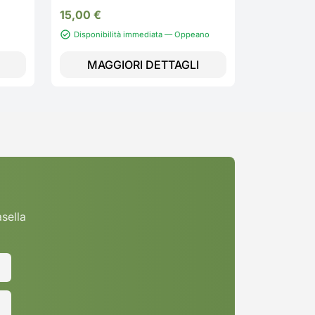
15,00
€
Disponibil
Disponibilità immediata — Oppeano
Lupatoto
MAGGIORI DETTAGLI
MAGG
asella