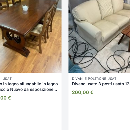
I USATI
DIVANI E POLTRONE USATI
o in legno allungabile in legno
Divano usato 3 posti usato 1
ccio Nuovo da esposizione
200,00
€
/U
,00
€