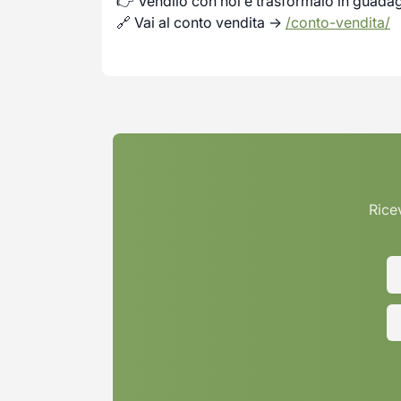
👉 Vendilo con noi e trasformalo in guada
🔗 Vai al conto vendita →
/conto-vendita/
Ricev