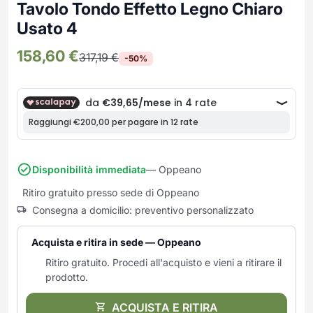
Frullatori
Tavolo Tondo Effetto Legno Chiaro
Lampade da parete
Mobili Ingresso
Grattugie elettriche
Usato 4
TAVOLI USATI
TAVOLINI USATI
Lampade da tavolo
Mobili Multiuso
Macchine caffe e capsule
158,60
€
Lampade da terra
Multiuso e Scarpiere
317,19
€
-50%
Pulizia Casa
Scarpiere
Robot Da Cucina
Sbattitori
SOGGIORNO
UFFICIO
Spremiagrumi e Centrifughe
Complementi Soggiorno
Banconi Reception
Stiro
Divani e Poltrone
Cucitrici e accessori
Tostapane
Sedie e Sgabelli
Mobili per ufficio
Disponibilità immediata
— Oppeano
Tritacarne
Soggiorni e Pareti
Moduli per ufficio
Tritaverdure elettrici
Ritiro gratuito presso sede di Oppeano
Tavoli e Tavolini
Poltrone Barber Shop
Consegna a domicilio: preventivo personalizzato
Utensili da cucina
Scrivanie
Yogurtiere
Sedie per ufficio
Acquista e ritira in sede — Oppeano
Ritiro gratuito. Procedi all'acquisto e vieni a ritirare il
prodotto.
ACQUISTA E RITIRA