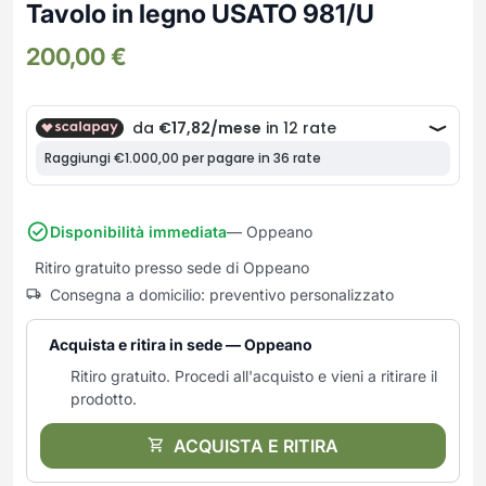
Frullatori
Tavolo in legno USATO 981/U
Lampade da parete
Mobili Ingresso
Grattugie elettriche
TAVOLI USATI
TAVOLINI USATI
200,00
€
Lampade da tavolo
Mobili Multiuso
Macchine caffe e capsule
Lampade da terra
Multiuso e Scarpiere
Pulizia Casa
Scarpiere
Robot Da Cucina
Sbattitori
SOGGIORNO
UFFICIO
Spremiagrumi e Centrifughe
Complementi Soggiorno
Banconi Reception
Stiro
Divani e Poltrone
Cucitrici e accessori
Disponibilità immediata
— Oppeano
Tostapane
Sedie e Sgabelli
Mobili per ufficio
Ritiro gratuito presso sede di Oppeano
Tritacarne
Soggiorni e Pareti
Moduli per ufficio
Consegna a domicilio: preventivo personalizzato
Tritaverdure elettrici
Tavoli e Tavolini
Poltrone Barber Shop
Utensili da cucina
Scrivanie
Acquista e ritira in sede — Oppeano
Yogurtiere
Sedie per ufficio
Ritiro gratuito. Procedi all'acquisto e vieni a ritirare il
prodotto.
ACQUISTA E RITIRA