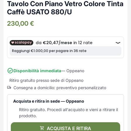
Frullatori
Tavolo Con Piano Vetro Colore Tinta
Lampade da parete
Mobili Ingresso
Grattugie elettriche
Caffè USATO 880/U
TAVOLI USATI
TAVOLINI USATI
Lampade da tavolo
Mobili Multiuso
Macchine caffe e capsule
230,00
€
Lampade da terra
Multiuso e Scarpiere
Pulizia Casa
Scarpiere
Robot Da Cucina
Sbattitori
SOGGIORNO
UFFICIO
Spremiagrumi e Centrifughe
Complementi Soggiorno
Banconi Reception
Stiro
Divani e Poltrone
Cucitrici e accessori
Tostapane
Sedie e Sgabelli
Mobili per ufficio
Disponibilità immediata
— Oppeano
Tritacarne
Soggiorni e Pareti
Moduli per ufficio
Ritiro gratuito presso sede di Oppeano
Tritaverdure elettrici
Tavoli e Tavolini
Poltrone Barber Shop
Consegna a domicilio: preventivo personalizzato
Utensili da cucina
Scrivanie
Yogurtiere
Sedie per ufficio
Acquista e ritira in sede — Oppeano
Ritiro gratuito. Procedi all'acquisto e vieni a ritirare il
prodotto.
ACQUISTA E RITIRA