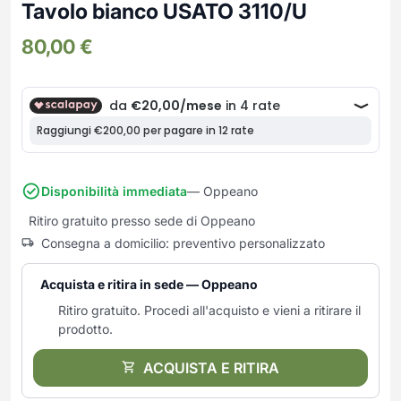
Frullatori
Tavolo bianco USATO 3110/U
Lampade da parete
Mobili Ingresso
Grattugie elettriche
TAVOLI USATI
TAVOLINI USATI
80,00
€
Lampade da tavolo
Mobili Multiuso
Macchine caffe e capsule
Lampade da terra
Multiuso e Scarpiere
Pulizia Casa
Scarpiere
Robot Da Cucina
Sbattitori
SOGGIORNO
UFFICIO
Spremiagrumi e Centrifughe
Complementi Soggiorno
Banconi Reception
Stiro
Divani e Poltrone
Cucitrici e accessori
Disponibilità immediata
— Oppeano
Tostapane
Sedie e Sgabelli
Mobili per ufficio
Ritiro gratuito presso sede di Oppeano
Tritacarne
Soggiorni e Pareti
Moduli per ufficio
Consegna a domicilio: preventivo personalizzato
Tritaverdure elettrici
Tavoli e Tavolini
Poltrone Barber Shop
Utensili da cucina
Scrivanie
Acquista e ritira in sede — Oppeano
Yogurtiere
Sedie per ufficio
Ritiro gratuito. Procedi all'acquisto e vieni a ritirare il
prodotto.
ACQUISTA E RITIRA