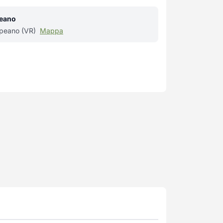
peano
ppeano (VR)
Mappa