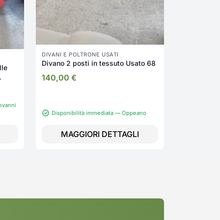
DIVANI E POLTRONE USATI
Divano 2 posti in tessuto Usato 68
lle
140,00
€
ovanni
Disponibilità immediata — Oppeano
Disponibi
MAGGIORI DETTAGLI
MAGG