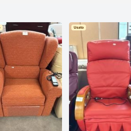
o
Usato