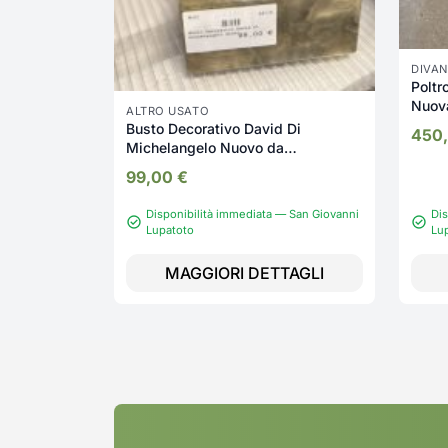
DIVAN
Poltr
Nuov
ALTRO USATO
Busto Decorativo David Di
450
Michelangelo Nuovo da
esposizione 347/U
99,00
€
Disponibilità immediata — San Giovanni
Dis
Lupatoto
Lu
MAGGIORI DETTAGLI