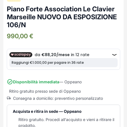
Frullatori
Lampade da parete
Mobili Ingresso
Piano Forte Association Le Clavier
Grattugie elettriche
TAVOLI USATI
TAVOLINI USATI
Lampade da tavolo
Mobili Multiuso
Marseille NUOVO DA ESPOSIZIONE
Macchine caffe e capsule
Lampade da terra
Multiuso e Scarpiere
106/N
Pulizia Casa
Scarpiere
Robot Da Cucina
990,00
€
Sbattitori
SOGGIORNO
UFFICIO
Spremiagrumi e Centrifughe
Complementi Soggiorno
Banconi Reception
Stiro
Divani e Poltrone
Cucitrici e accessori
Tostapane
Sedie e Sgabelli
Mobili per ufficio
Tritacarne
Soggiorni e Pareti
Moduli per ufficio
Tritaverdure elettrici
Tavoli e Tavolini
Poltrone Barber Shop
Disponibilità immediata
— Oppeano
Utensili da cucina
Scrivanie
Ritiro gratuito presso sede di Oppeano
Yogurtiere
Sedie per ufficio
Consegna a domicilio: preventivo personalizzato
Acquista e ritira in sede — Oppeano
Ritiro gratuito. Procedi all'acquisto e vieni a ritirare il
prodotto.