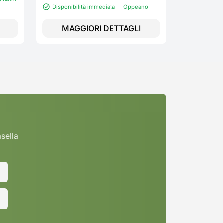
Disponibilità immediata — Oppeano
Lupatoto
MAGGIORI DETTAGLI
MAGG
asella