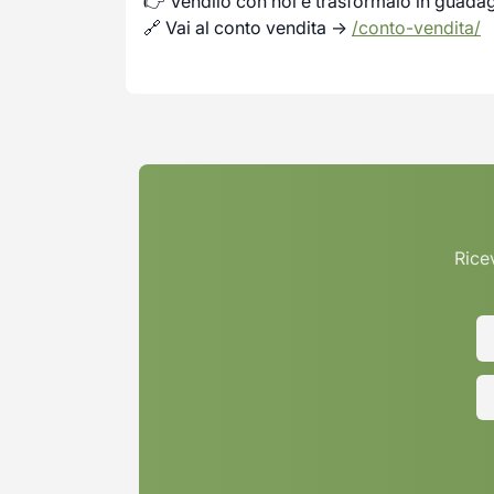
👉 Vendilo con noi e trasformalo in guada
🔗 Vai al conto vendita →
/conto-vendita/
Ricev