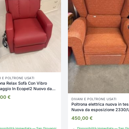
I E POLTRONE USATI
ona Relax Sofà Con Vibro
aggio In Ecopel2 Nuovo da
sizione 2342/U
,00
€
DIVANI E POLTRONE USATI
Poltrona elettrica nuova in te
Nuova da esposizione 2330/
450,00
€
ponibilità immediata — San Giovanni
Disponibilità immediata — San Gi