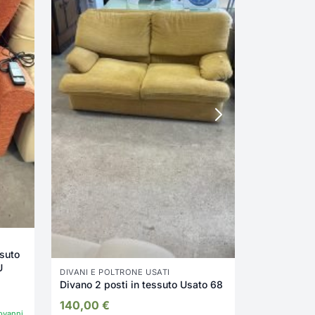
339,00
€
ssuto
U
DIVANI E POLTRONE USATI
Divano 2 posti in tessuto Usato 68
140,00
€
ovanni
Disponibil