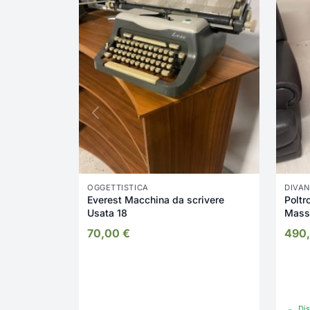
OGGETTISTICA
DIVAN
Everest Macchina da scrivere
Poltr
Usata 18
Mass
espo
70,00
€
490
Dis