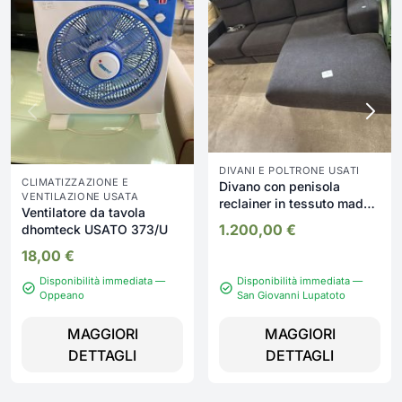
DIVANI E POLTRONE USATI
CLIMATIZZAZIONE E
Divano con penisola
VENTILAZIONE USATA
reclainer in tessuto made
Ventilatore da tavola
in italy Nuovo da
1.200,00
€
dhomteck USATO 373/U
esposizione 2332/U
18,00
€
Disponibilità immediata —
Disponibilità immediata —
Oppeano
San Giovanni Lupatoto
MAGGIORI
MAGGIORI
DETTAGLI
DETTAGLI