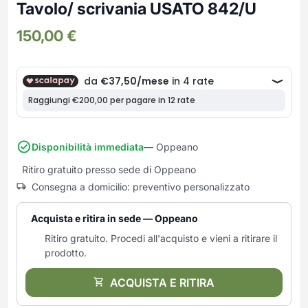
Frullatori
Tavolo/ scrivania USATO 842/U
Lampade da parete
Mobili Ingresso
Grattugie elettriche
TAVOLI USATI
TAVOLINI USATI
150,00
€
Lampade da tavolo
Mobili Multiuso
Macchine caffe e capsule
Lampade da terra
Multiuso e Scarpiere
Pulizia Casa
Scarpiere
Robot Da Cucina
Sbattitori
SOGGIORNO
UFFICIO
Spremiagrumi e Centrifughe
Complementi Soggiorno
Banconi Reception
Stiro
Divani e Poltrone
Cucitrici e accessori
Disponibilità immediata
— Oppeano
Tostapane
Sedie e Sgabelli
Mobili per ufficio
Ritiro gratuito presso sede di Oppeano
Tritacarne
Soggiorni e Pareti
Moduli per ufficio
Consegna a domicilio: preventivo personalizzato
Tritaverdure elettrici
Tavoli e Tavolini
Poltrone Barber Shop
Utensili da cucina
Scrivanie
Acquista e ritira in sede — Oppeano
Yogurtiere
Sedie per ufficio
Ritiro gratuito. Procedi all'acquisto e vieni a ritirare il
prodotto.
ACQUISTA E RITIRA