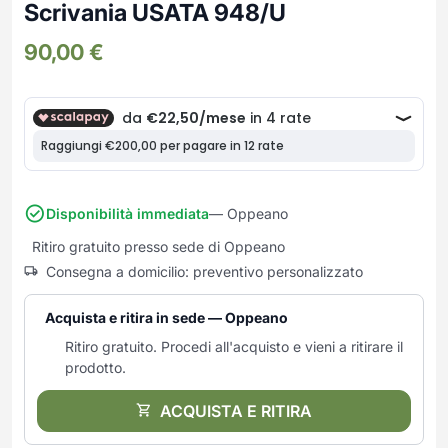
Frullatori
Stufette usate
Scrivania USATA 948/U
Lampade da parete
Mobili Ingresso
Grattugie elettriche
Termoventilatori usati
90,00
€
Lampade da tavolo
Mobili Multiuso
Macchine caffe e capsule
TAVOLINI USATI
Lampade da terra
Multiuso e Scarpiere
Pulizia Casa
Scarpiere
Robot Da Cucina
Sbattitori
SOGGIORNO
UFFICIO
Spremiagrumi e Centrifughe
Complementi Soggiorno
Banconi Reception
Stiro
Divani e Poltrone
Cucitrici e accessori
Disponibilità immediata
— Oppeano
Tostapane
Sedie e Sgabelli
Mobili per ufficio
Ritiro gratuito presso sede di Oppeano
Tritacarne
Soggiorni e Pareti
Moduli per ufficio
Consegna a domicilio: preventivo personalizzato
Tritaverdure elettrici
Tavoli e Tavolini
Poltrone Barber Shop
Utensili da cucina
Scrivanie
Acquista e ritira in sede — Oppeano
Yogurtiere
Sedie per ufficio
Ritiro gratuito. Procedi all'acquisto e vieni a ritirare il
prodotto.
ACQUISTA E RITIRA