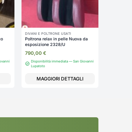
DIVANI E POLTRONE USATI
co
Poltrona relax in pelle Nuova da
esposizione 2328/U
790,00
€
ovanni
Disponibilità immediata — San Giovanni
Lupatoto
Disponibi
MAGGIORI DETTAGLI
MAGG