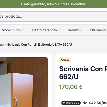
Usato garantito, nuovo a prezzi imbattibili
Mobili nuovi
Usato garantito
Servizi
Chi siamo
ate
»
Scrivania Con Pensili E Libreria USATA 662/U
Usato
Scrivania Con P
662/U
170,00
€