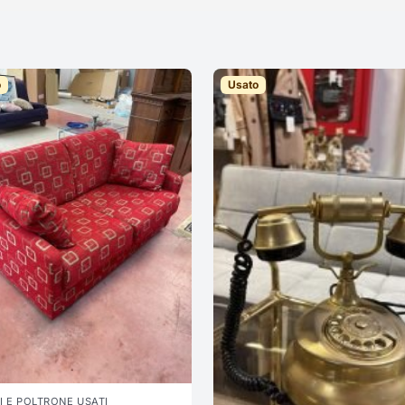
o
Usato
I E POLTRONE USATI