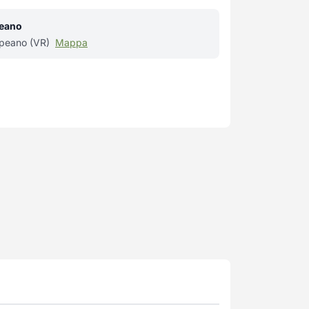
peano
ppeano (VR)
Mappa