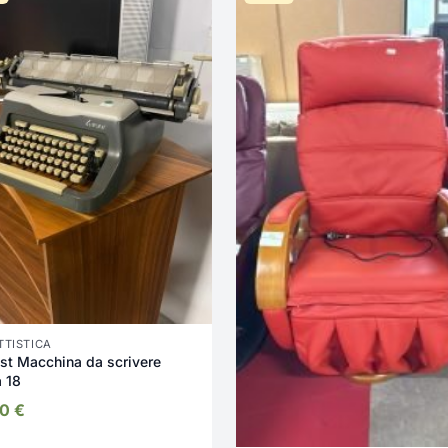
TISTICA
st Macchina da scrivere
 18
00
€