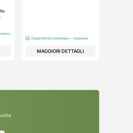
lle
ovanni
Disponibilità immediata — Oppeano
Disponibi
MAGGIORI DETTAGLI
MAGG
asella