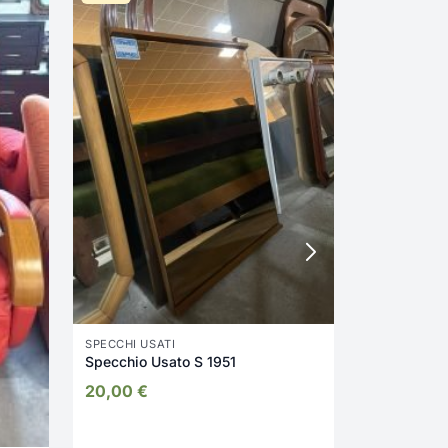
DIVANI E PO
Divano in t
160,00
€
SPECCHI USATI
Specchio Usato S 1951
20,00
€