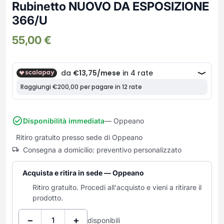
Frullatori
Rubinetto NUOVO DA ESPOSIZIONE
Lampade da parete
Mobili Ingresso
Grattugie elettriche
366/U
TAVOLI USATI
TAVOLINI USATI
Lampade da tavolo
Mobili Multiuso
Macchine caffe e capsule
55,00
€
Lampade da terra
Multiuso e Scarpiere
Pulizia Casa
Scarpiere
Robot Da Cucina
Sbattitori
SOGGIORNO
UFFICIO
Spremiagrumi e Centrifughe
Complementi Soggiorno
Banconi Reception
Stiro
Divani e Poltrone
Cucitrici e accessori
Tostapane
Sedie e Sgabelli
Mobili per ufficio
Disponibilità immediata
— Oppeano
Tritacarne
Soggiorni e Pareti
Moduli per ufficio
Ritiro gratuito presso sede di Oppeano
Tritaverdure elettrici
Tavoli e Tavolini
Poltrone Barber Shop
Consegna a domicilio: preventivo personalizzato
Utensili da cucina
Scrivanie
Yogurtiere
Sedie per ufficio
Acquista e ritira in sede — Oppeano
Ritiro gratuito. Procedi all'acquisto e vieni a ritirare il
prodotto.
−
+
disponibili