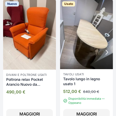
Nuovo
Usato
TAVOLI USATI
DIVANI E POLTRONE USATI
Tavolo lungo in legno
Poltrona relax Pocket
usato 1
Arancio Nuovo da
esposizione 2340/U
512,00
€
640,00
€
490,00
€
Disponibilità immediata —
Oppeano
MAGGIORI
MAGGIORI