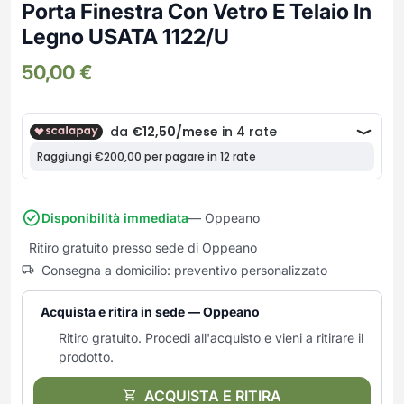
Frullatori
Porta Finestra Con Vetro E Telaio In
Lampade da parete
Mobili Ingresso
Grattugie elettriche
Legno USATA 1122/U
TAVOLI USATI
TAVOLINI USATI
Lampade da tavolo
Mobili Multiuso
Macchine caffe e capsule
50,00
€
Lampade da terra
Multiuso e Scarpiere
Pulizia Casa
Scarpiere
Robot Da Cucina
Sbattitori
SOGGIORNO
UFFICIO
Spremiagrumi e Centrifughe
Complementi Soggiorno
Banconi Reception
Stiro
Divani e Poltrone
Cucitrici e accessori
Tostapane
Sedie e Sgabelli
Mobili per ufficio
Disponibilità immediata
— Oppeano
Tritacarne
Soggiorni e Pareti
Moduli per ufficio
Ritiro gratuito presso sede di Oppeano
Tritaverdure elettrici
Tavoli e Tavolini
Poltrone Barber Shop
Consegna a domicilio: preventivo personalizzato
Utensili da cucina
Scrivanie
Yogurtiere
Sedie per ufficio
Acquista e ritira in sede — Oppeano
Ritiro gratuito. Procedi all'acquisto e vieni a ritirare il
prodotto.
ACQUISTA E RITIRA