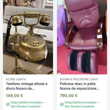
ALTRO USATO
DIVANI E POLTRONE USATI
Telefono vintage ottone a
Poltrona relax in pelle
disco Nuovo da
Nuova da esposizione
esposizione 345/U
2328/U
149,00
€
790,00
€
Disponibilità immediata —
Disponibilità immediata —
San Giovanni Lupatoto
San Giovanni Lupatoto