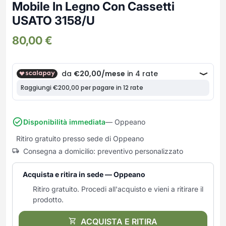
Frullatori
Mobile In Legno Con Cassetti
Lampade da parete
Mobili Ingresso
Grattugie elettriche
USATO 3158/U
TAVOLI USATI
TAVOLINI USATI
Lampade da tavolo
Mobili Multiuso
Macchine caffe e capsule
80,00
€
Lampade da terra
Multiuso e Scarpiere
Pulizia Casa
Scarpiere
Robot Da Cucina
Sbattitori
SOGGIORNO
UFFICIO
Spremiagrumi e Centrifughe
Complementi Soggiorno
Banconi Reception
Stiro
Divani e Poltrone
Cucitrici e accessori
Tostapane
Sedie e Sgabelli
Mobili per ufficio
Disponibilità immediata
— Oppeano
Tritacarne
Soggiorni e Pareti
Moduli per ufficio
Ritiro gratuito presso sede di Oppeano
Tritaverdure elettrici
Tavoli e Tavolini
Poltrone Barber Shop
Consegna a domicilio: preventivo personalizzato
Utensili da cucina
Scrivanie
Yogurtiere
Sedie per ufficio
Acquista e ritira in sede — Oppeano
Ritiro gratuito. Procedi all'acquisto e vieni a ritirare il
prodotto.
ACQUISTA E RITIRA