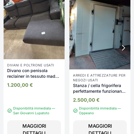
DIVANI E POLTRONE USATI
Divano con penisola
ARREDI E ATTREZZATURE PER
reclainer in tessuto made
NEGOZI USATI
in italy Nuovo da
1.200,00
€
Stanza / cella frigorifera
esposizione 2332/U
perfettamente funzionante
!
2.500,00
€
Disponibilità immediata —
Disponibilità immediata —
San Giovanni Lupatoto
Oppeano
MAGGIORI
MAGGIORI
DETTAGLI
DETTAGLI