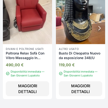
DIVANI E POLTRONE USATI
ALTRO USATO
Poltrona Relax Sofà Con
Busto Di Cleopatra Nuovo
Vibro Massaggio In
da esposizione 348/U
Ecopel2 Nuovo da
490,00
€
119,00
€
esposizione 2342/U
Disponibilità immediata —
Disponibilità immediata —
San Giovanni Lupatoto
San Giovanni Lupatoto
MAGGIORI
MAGGIORI
DETTAGLI
DETTAGLI