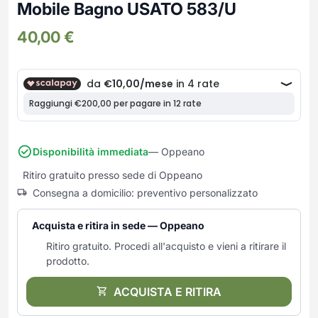
Frullatori
Mobile Bagno USATO 583/U
Lampade da parete
Mobili Ingresso
Grattugie elettriche
TAVOLI USATI
TAVOLINI USATI
40,00
€
Lampade da tavolo
Mobili Multiuso
Macchine caffe e capsule
Lampade da terra
Multiuso e Scarpiere
Pulizia Casa
Scarpiere
Robot Da Cucina
Sbattitori
SOGGIORNO
UFFICIO
Spremiagrumi e Centrifughe
Complementi Soggiorno
Banconi Reception
Stiro
Divani e Poltrone
Cucitrici e accessori
Disponibilità immediata
— Oppeano
Tostapane
Sedie e Sgabelli
Mobili per ufficio
Ritiro gratuito presso sede di Oppeano
Tritacarne
Soggiorni e Pareti
Moduli per ufficio
Consegna a domicilio: preventivo personalizzato
Tritaverdure elettrici
Tavoli e Tavolini
Poltrone Barber Shop
Utensili da cucina
Scrivanie
Acquista e ritira in sede — Oppeano
Yogurtiere
Sedie per ufficio
Ritiro gratuito. Procedi all'acquisto e vieni a ritirare il
prodotto.
ACQUISTA E RITIRA