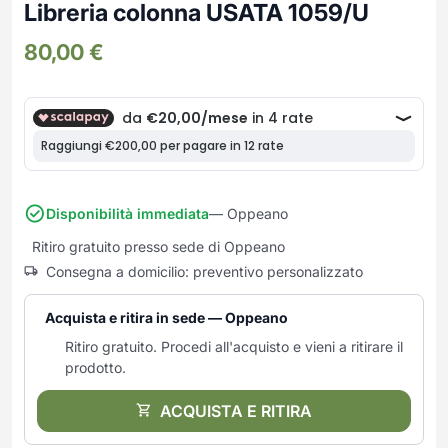
Frullatori
Libreria colonna USATA 1059/U
Lampade da parete
Mobili Ingresso
Grattugie elettriche
TAVOLI USATI
TAVOLINI USATI
80,00
€
Lampade da tavolo
Mobili Multiuso
Macchine caffe e capsule
Lampade da terra
Multiuso e Scarpiere
Pulizia Casa
Scarpiere
Robot Da Cucina
Sbattitori
SOGGIORNO
UFFICIO
Spremiagrumi e Centrifughe
Complementi Soggiorno
Banconi Reception
Stiro
Divani e Poltrone
Cucitrici e accessori
Disponibilità immediata
— Oppeano
Tostapane
Sedie e Sgabelli
Mobili per ufficio
Ritiro gratuito presso sede di Oppeano
Tritacarne
Soggiorni e Pareti
Moduli per ufficio
Consegna a domicilio: preventivo personalizzato
Tritaverdure elettrici
Tavoli e Tavolini
Poltrone Barber Shop
Utensili da cucina
Scrivanie
Acquista e ritira in sede — Oppeano
Yogurtiere
Sedie per ufficio
Ritiro gratuito. Procedi all'acquisto e vieni a ritirare il
prodotto.
ACQUISTA E RITIRA