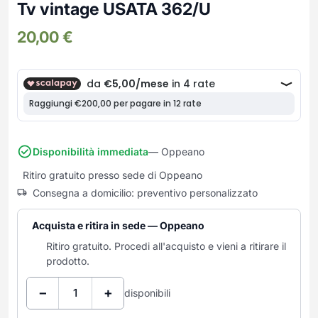
Frullatori
Tv vintage USATA 362/U
Lampade da parete
Mobili Ingresso
Grattugie elettriche
TAVOLI USATI
TAVOLINI USATI
20,00
€
Lampade da tavolo
Mobili Multiuso
Macchine caffe e capsule
Lampade da terra
Multiuso e Scarpiere
Pulizia Casa
Scarpiere
Robot Da Cucina
Sbattitori
SOGGIORNO
UFFICIO
Spremiagrumi e Centrifughe
Complementi Soggiorno
Banconi Reception
Stiro
Divani e Poltrone
Cucitrici e accessori
Disponibilità immediata
— Oppeano
Tostapane
Sedie e Sgabelli
Mobili per ufficio
Ritiro gratuito presso sede di Oppeano
Tritacarne
Soggiorni e Pareti
Moduli per ufficio
Consegna a domicilio: preventivo personalizzato
Tritaverdure elettrici
Tavoli e Tavolini
Poltrone Barber Shop
Utensili da cucina
Scrivanie
Acquista e ritira in sede — Oppeano
Yogurtiere
Sedie per ufficio
Ritiro gratuito. Procedi all'acquisto e vieni a ritirare il
prodotto.
−
+
disponibili