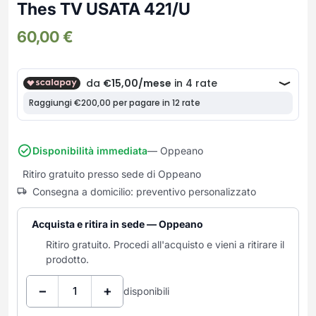
Frullatori
Thes TV USATA 421/U
Lampade da parete
Mobili Ingresso
Grattugie elettriche
TAVOLI USATI
TAVOLINI USATI
60,00
€
Lampade da tavolo
Mobili Multiuso
Macchine caffe e capsule
Lampade da terra
Multiuso e Scarpiere
Pulizia Casa
Scarpiere
Robot Da Cucina
Sbattitori
SOGGIORNO
UFFICIO
Spremiagrumi e Centrifughe
Complementi Soggiorno
Banconi Reception
Stiro
Divani e Poltrone
Cucitrici e accessori
Disponibilità immediata
— Oppeano
Tostapane
Sedie e Sgabelli
Mobili per ufficio
Ritiro gratuito presso sede di Oppeano
Tritacarne
Soggiorni e Pareti
Moduli per ufficio
Consegna a domicilio: preventivo personalizzato
Tritaverdure elettrici
Tavoli e Tavolini
Poltrone Barber Shop
Utensili da cucina
Scrivanie
Acquista e ritira in sede — Oppeano
Yogurtiere
Sedie per ufficio
Ritiro gratuito. Procedi all'acquisto e vieni a ritirare il
prodotto.
−
+
disponibili