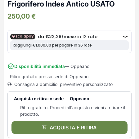
Frullatori
Frigorifero Indes Antico USATO
Lampade da parete
Mobili Ingresso
Grattugie elettriche
TAVOLI USATI
TAVOLINI USATI
250,00
€
Lampade da tavolo
Mobili Multiuso
Macchine caffe e capsule
Lampade da terra
Multiuso e Scarpiere
Pulizia Casa
Scarpiere
Robot Da Cucina
Sbattitori
SOGGIORNO
UFFICIO
Spremiagrumi e Centrifughe
Complementi Soggiorno
Banconi Reception
Stiro
Divani e Poltrone
Cucitrici e accessori
Disponibilità immediata
— Oppeano
Tostapane
Sedie e Sgabelli
Mobili per ufficio
Ritiro gratuito presso sede di Oppeano
Tritacarne
Soggiorni e Pareti
Moduli per ufficio
Consegna a domicilio: preventivo personalizzato
Tritaverdure elettrici
Tavoli e Tavolini
Poltrone Barber Shop
Utensili da cucina
Scrivanie
Acquista e ritira in sede — Oppeano
Yogurtiere
Sedie per ufficio
Ritiro gratuito. Procedi all'acquisto e vieni a ritirare il
prodotto.
ACQUISTA E RITIRA