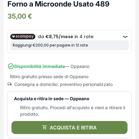
Frullatori
Forno a Microonde Usato 489
Lampade da parete
Mobili Ingresso
Grattugie elettriche
TAVOLI USATI
TAVOLINI USATI
35,00
€
Lampade da tavolo
Mobili Multiuso
Macchine caffe e capsule
Lampade da terra
Multiuso e Scarpiere
Pulizia Casa
Scarpiere
Robot Da Cucina
Sbattitori
SOGGIORNO
UFFICIO
Spremiagrumi e Centrifughe
Complementi Soggiorno
Banconi Reception
Stiro
Divani e Poltrone
Cucitrici e accessori
Disponibilità immediata
— Oppeano
Tostapane
Sedie e Sgabelli
Mobili per ufficio
Ritiro gratuito presso sede di Oppeano
Tritacarne
Soggiorni e Pareti
Moduli per ufficio
Consegna a domicilio: preventivo personalizzato
Tritaverdure elettrici
Tavoli e Tavolini
Poltrone Barber Shop
Utensili da cucina
Scrivanie
Acquista e ritira in sede — Oppeano
Yogurtiere
Sedie per ufficio
Ritiro gratuito. Procedi all'acquisto e vieni a ritirare il
prodotto.
ACQUISTA E RITIRA