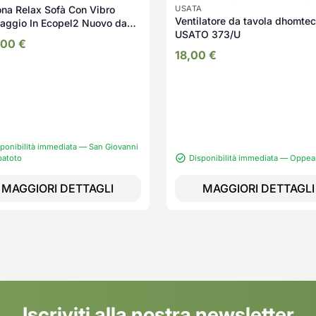
ona Relax Sofà Con Vibro
USATA
Ventilatore da tavola dhomte
aggio In Ecopel2 Nuovo da
USATO 373/U
sizione 2342/U
,00
€
18,00
€
ponibilità immediata — San Giovanni
patoto
Disponibilità immediata — Oppe
MAGGIORI DETTAGLI
MAGGIORI DETTAGLI
Iscriviti alla nostra newsletter