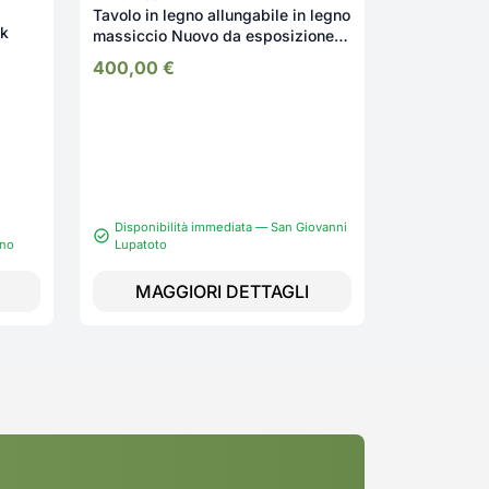
Tavolo in legno allungabile in legno
ck
massiccio Nuovo da esposizione
2323/U
400,00
€
Disponibilità immediata — San Giovanni
ano
Lupatoto
Disponibi
MAGGIORI DETTAGLI
MAGG