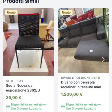
Prodotti simili
Usato
Usato
DIVANI E POLTRONE USATI
SEDIE USATE
Divano con penisola
Sedia Nuova da
reclainer in tessuto made
esposizione 2362/U
in italy Nuovo da
1.200,00
€
esposizione 2332/U
39,00
€
Disponibilità immediata —
Disponibilità immediata —
San Giovanni Lupatoto
San Giovanni Lupatoto