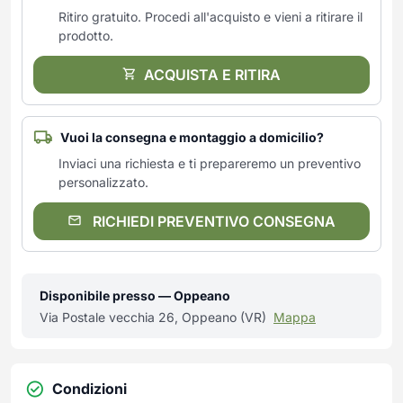
Frullatori
Ritiro gratuito. Procedi all'acquisto e vieni a ritirare il
Lampade da parete
Mobili Ingresso
Grattugie elettriche
TAVOLI USATI
TAVOLINI USATI
prodotto.
Lampade da tavolo
Mobili Multiuso
Macchine caffe e capsule
Lampade da terra
Multiuso e Scarpiere
ACQUISTA E RITIRA
Pulizia Casa
Scarpiere
Robot Da Cucina
Sbattitori
SOGGIORNO
UFFICIO
Vuoi la consegna e montaggio a domicilio?
Spremiagrumi e Centrifughe
Complementi Soggiorno
Banconi Reception
Inviaci una richiesta e ti prepareremo un preventivo
Stiro
Divani e Poltrone
Cucitrici e accessori
personalizzato.
Tostapane
Sedie e Sgabelli
Mobili per ufficio
RICHIEDI PREVENTIVO CONSEGNA
Tritacarne
Soggiorni e Pareti
Moduli per ufficio
Tritaverdure elettrici
Tavoli e Tavolini
Poltrone Barber Shop
Utensili da cucina
Scrivanie
Yogurtiere
Disponibile presso — Oppeano
Sedie per ufficio
Via Postale vecchia 26, Oppeano (VR)
Mappa
Condizioni