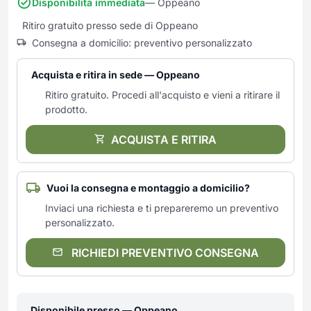
Disponibilità immediata
— Oppeano
Frullatori
Lampade da parete
Mobili Ingresso
Grattugie elettriche
Ritiro gratuito presso sede di Oppeano
TAVOLI USATI
TAVOLINI USATI
Lampade da tavolo
Mobili Multiuso
Macchine caffe e capsule
Consegna a domicilio: preventivo personalizzato
Lampade da terra
Multiuso e Scarpiere
Pulizia Casa
Scarpiere
Acquista e ritira in sede — Oppeano
Robot Da Cucina
Ritiro gratuito. Procedi all'acquisto e vieni a ritirare il
Sbattitori
SOGGIORNO
UFFICIO
prodotto.
Spremiagrumi e Centrifughe
Complementi Soggiorno
Banconi Reception
Stiro
Divani e Poltrone
Cucitrici e accessori
ACQUISTA E RITIRA
Tostapane
Sedie e Sgabelli
Mobili per ufficio
Tritacarne
Soggiorni e Pareti
Moduli per ufficio
Vuoi la consegna e montaggio a domicilio?
Tritaverdure elettrici
Tavoli e Tavolini
Poltrone Barber Shop
Inviaci una richiesta e ti prepareremo un preventivo
Utensili da cucina
Scrivanie
personalizzato.
Yogurtiere
Sedie per ufficio
RICHIEDI PREVENTIVO CONSEGNA
Disponibile presso — Oppeano