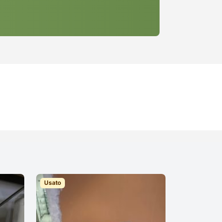
Usato
Usato
DIVANI E PO
Divano 2 po
esposizion