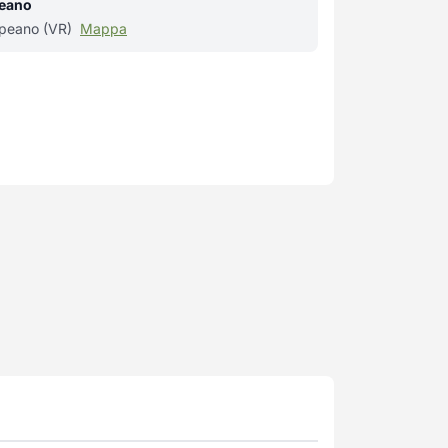
peano
ppeano (VR)
Mappa