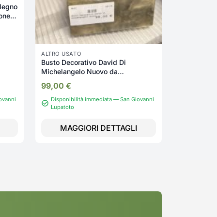
 legno
one
ALTRO USATO
Busto Decorativo David Di
Michelangelo Nuovo da
esposizione 347/U
99,00
€
ovanni
Disponibilità immediata — San Giovanni
Disponibil
Lupatoto
Lupatoto
MAGGIORI DETTAGLI
MAGG