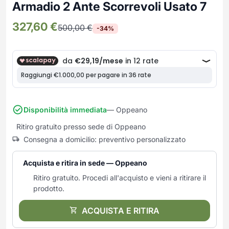
Frullatori
Armadio 2 Ante Scorrevoli Usato 7
Lampade da parete
Mobili Ingresso
Grattugie elettriche
TAVOLI USATI
TAVOLINI USATI
327,60
€
Lampade da tavolo
Mobili Multiuso
500,00
€
-34%
Macchine caffe e capsule
Lampade da terra
Multiuso e Scarpiere
Pulizia Casa
Scarpiere
Robot Da Cucina
Sbattitori
SOGGIORNO
UFFICIO
Spremiagrumi e Centrifughe
Complementi Soggiorno
Banconi Reception
Stiro
Divani e Poltrone
Cucitrici e accessori
Disponibilità immediata
— Oppeano
Tostapane
Sedie e Sgabelli
Mobili per ufficio
Ritiro gratuito presso sede di Oppeano
Tritacarne
Soggiorni e Pareti
Moduli per ufficio
Consegna a domicilio: preventivo personalizzato
Tritaverdure elettrici
Tavoli e Tavolini
Poltrone Barber Shop
Utensili da cucina
Scrivanie
Acquista e ritira in sede — Oppeano
Yogurtiere
Sedie per ufficio
Ritiro gratuito. Procedi all'acquisto e vieni a ritirare il
prodotto.
ACQUISTA E RITIRA