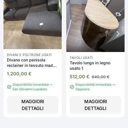
DIVANI E POLTRONE USATI
TAVOLI USATI
Divano con penisola
Tavolo lungo in legno
reclainer in tessuto made
usato 1
in italy Nuovo da
1.200,00
€
esposizione 2332/U
512,00
€
640,00
€
Disponibilità immediata —
Disponibilità immediata —
San Giovanni Lupatoto
Oppeano
MAGGIORI
MAGGIORI
DETTAGLI
DETTAGLI