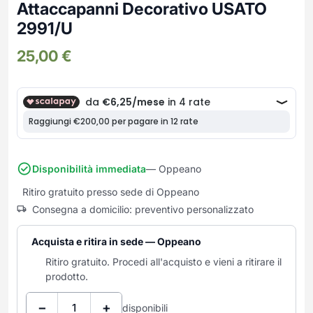
Frullatori
Attaccapanni Decorativo USATO
Lampade da parete
Mobili Ingresso
Grattugie elettriche
2991/U
TAVOLI USATI
TAVOLINI USATI
Lampade da tavolo
Mobili Multiuso
Macchine caffe e capsule
25,00
€
Lampade da terra
Multiuso e Scarpiere
Pulizia Casa
Scarpiere
Robot Da Cucina
Sbattitori
SOGGIORNO
UFFICIO
Spremiagrumi e Centrifughe
Complementi Soggiorno
Banconi Reception
Stiro
Divani e Poltrone
Cucitrici e accessori
Tostapane
Sedie e Sgabelli
Mobili per ufficio
Disponibilità immediata
— Oppeano
Tritacarne
Soggiorni e Pareti
Moduli per ufficio
Ritiro gratuito presso sede di Oppeano
Tritaverdure elettrici
Tavoli e Tavolini
Poltrone Barber Shop
Consegna a domicilio: preventivo personalizzato
Utensili da cucina
Scrivanie
Yogurtiere
Sedie per ufficio
Acquista e ritira in sede — Oppeano
Ritiro gratuito. Procedi all'acquisto e vieni a ritirare il
prodotto.
−
+
disponibili