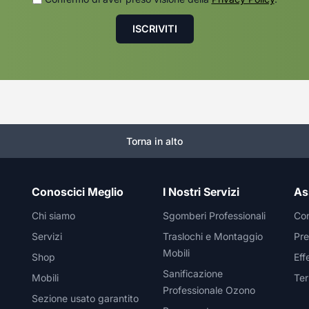
Torna in alto
Conoscici Meglio
I Nostri Servizi
As
Chi siamo
Sgomberi Professionali
Con
Servizi
Traslochi e Montaggio
Pre
Mobili
Shop
Eff
Sanificazione
Mobili
Ter
Professionale Ozono
Sezione usato garantito