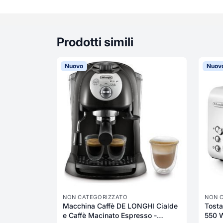
Prodotti simili
Nuovo
Nuov
NON CATEGORIZZATO
NON 
Macchina Caffè DE LONGHI Cialde
Tost
e Caffè Macinato Espresso -
550 W