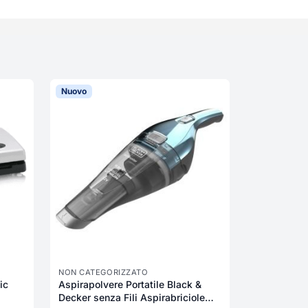
Nuovo
Nuovo
NON CATEGO
Sacchetti 
VAC Busta 
cm - ANP1
13,92
€
NON CATEGORIZZATO
ic
Aspirapolvere Portatile Black &
Decker senza Fili Aspirabriciole