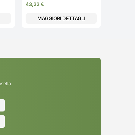
senza Sacco Potenza 7.2V -
43,22
€
NVC220WBC
MAGGIORI DETTAGLI
MAGG
asella