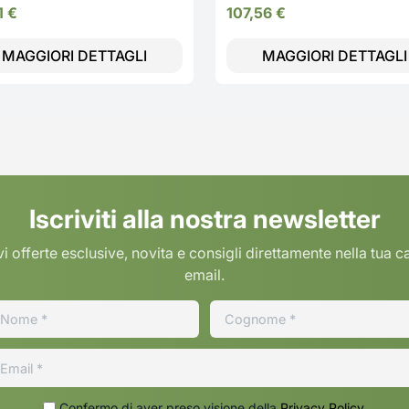
.W
1
€
107,56
€
MAGGIORI DETTAGLI
MAGGIORI DETTAGLI
Iscriviti alla nostra newsletter
i offerte esclusive, novita e consigli direttamente nella tua c
email.
Confermo di aver preso visione della
Privacy Policy
.