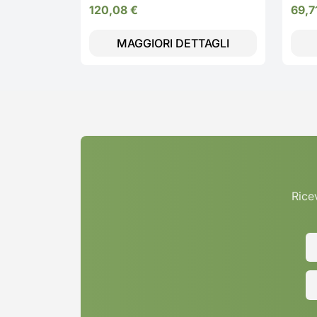
Ec201cd
2203
120,08
€
69,7
MAGGIORI DETTAGLI
Ricev