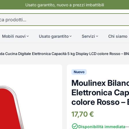
Usato garantito, nuovo a prezzi imbattibili
Mobili nuovi
Usato garantito
Servizi
Chi siamo
 da Cucina Digitale Elettronica Capacità 5 kg Display LCD colore Rosso – 
Nuovo
Moulinex Bilanc
Elettronica Cap
colore Rosso 
17,70
€
Disponibilità immediata
—